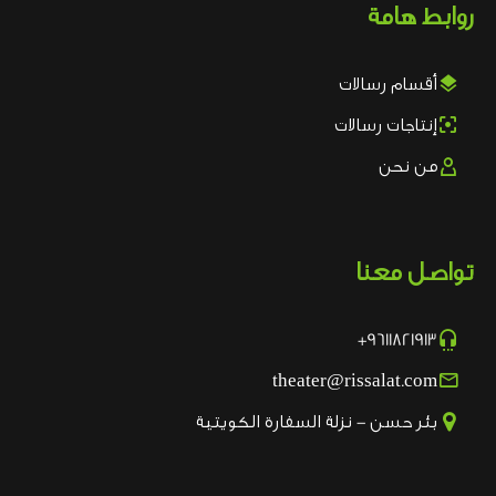
روابط هامة

أقسام رسالات

إنتاجات رسالات

من نحن
تواصل معنا

9611821913+

theater@rissalat.com

بئر حسن - نزلة السفارة الكويتية